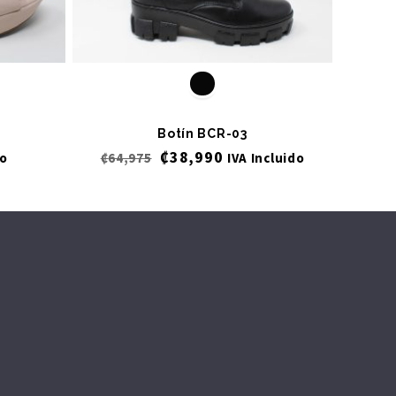
Botín BCR-03
₡
38,990
do
₡
64,975
IVA Incluido
₡
79