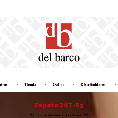
otros
Tienda
Outlet
Distribuidores
Zapato ZST-69
Home
/
2. Zapatos
/
Zapato ZST-69