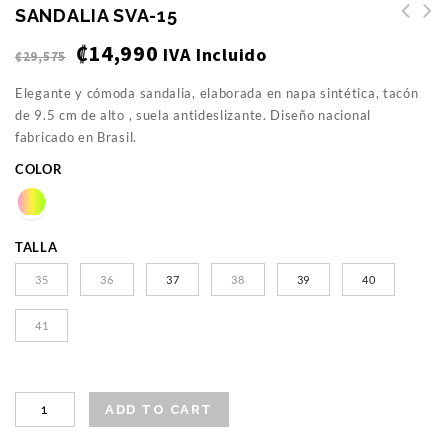
SANDALIA SVA-15
₡
14,990
IVA Incluido
₡
29,575
Elegante y cómoda sandalia, elaborada en napa sintética, tacón
de 9.5 cm de alto , suela antideslizante. Diseño nacional
fabricado en Brasil.
COLOR
TALLA
35
36
37
38
39
40
41
ADD TO CART