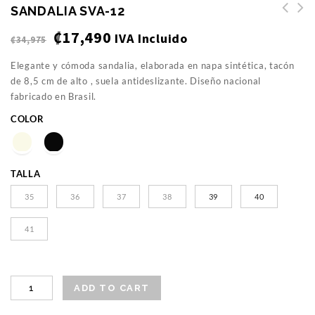
SANDALIA SVA-12
₡
17,490
IVA Incluido
₡
34,975
Elegante y cómoda sandalia, elaborada en napa sintética, tacón
de 8,5 cm de alto , suela antideslizante. Diseño nacional
fabricado en Brasil.
COLOR
TALLA
35
36
37
38
39
40
41
ADD TO CART