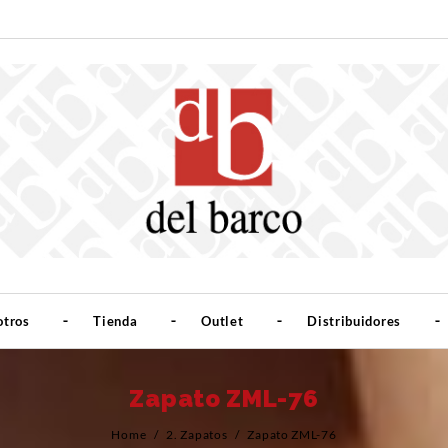
otros
Tienda
Outlet
Distribuidores
Zapato ZML-76
Home
/
2. Zapatos
/
Zapato ZML-76