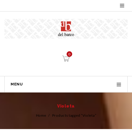
0
MENU
Violeta
Home
/
Products tagged “Violeta”