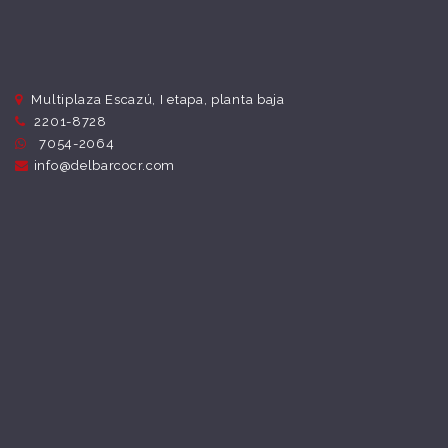
Multiplaza Escazú, I etapa, planta baja
2201-8728
7054-2064
info@delbarcocr.com