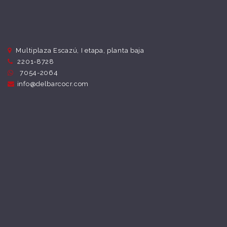
Multiplaza Escazú, I etapa, planta baja
2201-8728
7054-2064
info@delbarcocr.com