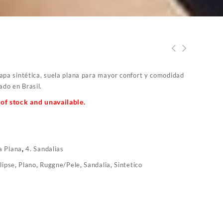
napa sintética, suela plana para mayor confort y comodidad
ado en Brasil.
 of stock and unavailable.
a Plana
,
4. Sandalias
lipse
,
Plano
,
Ruggne/Pele
,
Sandalia
,
Sintetico