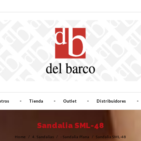
otros
Tienda
Outlet
Distribuidores
Sandalia SML-48
Home
/
4. Sandalias
/
- Sandalia Plana
/
Sandalia SML-48