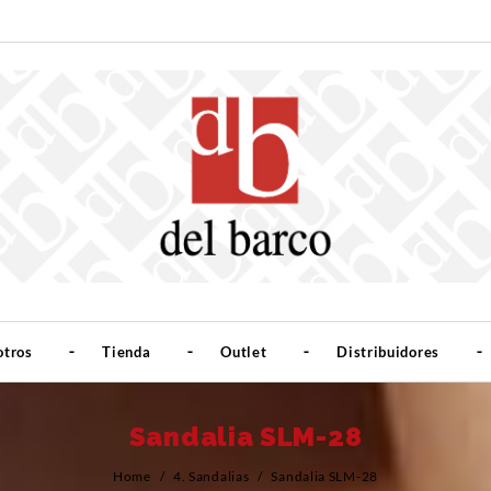
otros
Tienda
Outlet
Distribuidores
Sandalia SLM-28
Home
/
4. Sandalias
/
Sandalia SLM-28