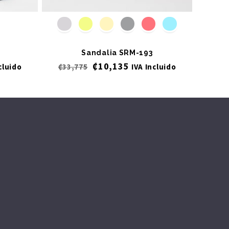
Sandalia SRM-193
₡
10,135
cluido
₡
33,775
IVA Incluido
₡
39