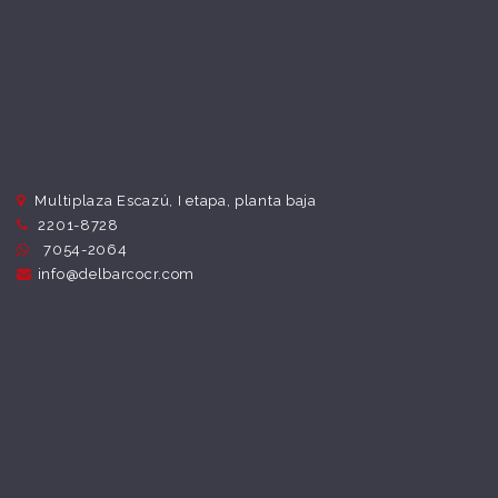
Multiplaza Escazú, I etapa, planta baja
2201-8728
7054-2064
info@delbarcocr.com