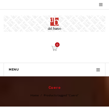
0
MENU
Cuero
Home
/
Products tagged “Cuero”