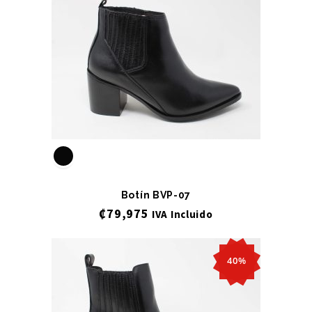
Botín BVP-07
₡
79,975
IVA Incluido
40%