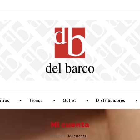
otros
Tienda
Outlet
Distribuidores
Mi cuenta
Home
»
Mi cuenta