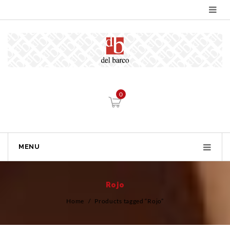
0
MENU
Rojo
Home
/
Products tagged “Rojo”