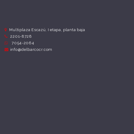
Multiplaza Escazú, I etapa, planta baja
2201-8728
7054-2064
info@delbarcocr.com