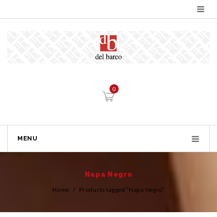
0
MENU
Napa Negro
Home
/
Products tagged “Napa Negro”