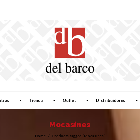
otros
Tienda
Outlet
Distribuidores
Mocasínes
Home
/
Products tagged “Mocasínes”