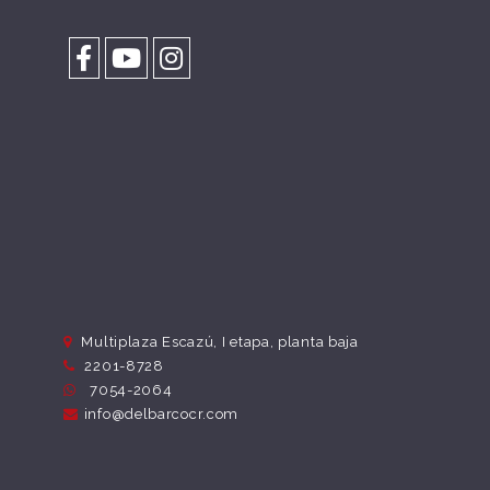
Multiplaza Escazú, I etapa, planta baja
2201-8728
7054-2064
info@delbarcocr.com