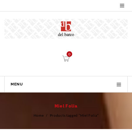
0
MENU
Miel Folia
Home
/
Products tagged “Miel Folia”