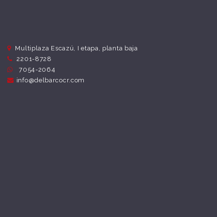
Multiplaza Escazú, I etapa, planta baja
2201-8728
7054-2064
info@delbarcocr.com