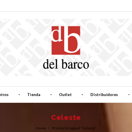
otros
Tienda
Outlet
Distribuidores
Celeste
Home
/
Products tagged “Celeste”