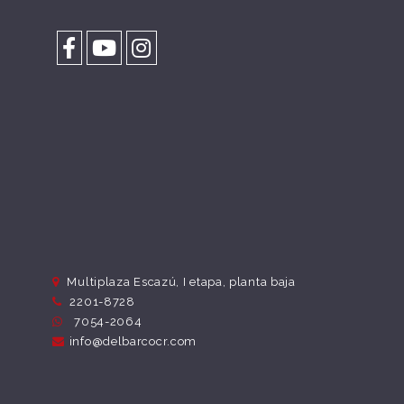
Multiplaza Escazú, I etapa, planta baja
2201-8728
7054-2064
info@delbarcocr.com