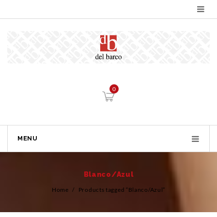
0
MENU
Blanco/Azul
Home
/
Products tagged “Blanco/Azul”