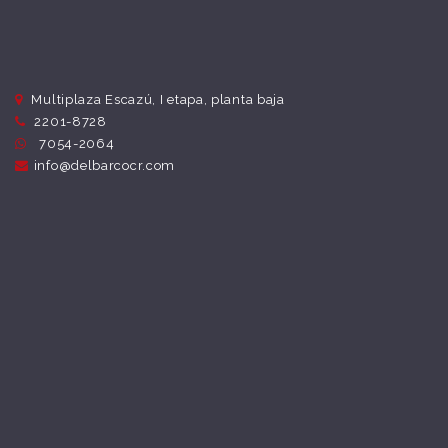
Multiplaza Escazú, I etapa, planta baja
2201-8728
7054-2064
info@delbarcocr.com