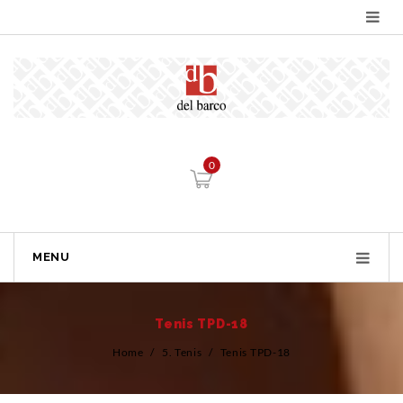
0
MENU
Tenis TPD-18
Home
/
5. Tenis
/
Tenis TPD-18