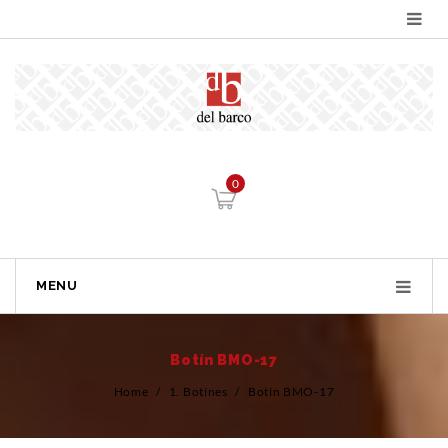
0
MENU
Botín BMO-17
Home
/
1. Botínes
/
Botín BMO-17