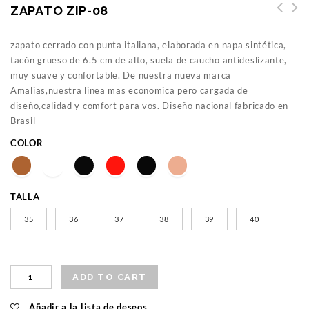
ZAPATO ZIP-08
zapato cerrado con punta italiana, elaborada en napa sintética,
tacón grueso de 6.5 cm de alto, suela de caucho antideslizante,
muy suave y confortable. De nuestra nueva marca
Amalias,nuestra linea mas economica pero cargada de
diseño,calidad y comfort para vos. Diseño nacional fabricado en
Brasil
COLOR
TALLA
35
36
37
38
39
40
ADD TO CART
Añadir a la lista de deseos