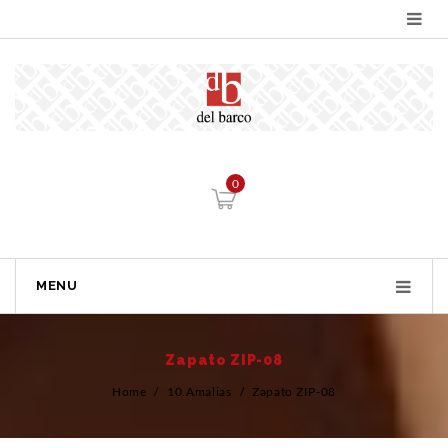
0
MENU
Zapato ZIP-08
Home
/
10.Amalias
/
Zapato ZIP-08